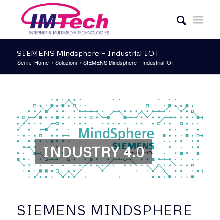
SIEMENS Mindsphere – Industrial IOT
Sei in:
Home
/
Soluzioni
/
SIEMENS Mindsphere – Industrial IOT
INDUSTRY 4.0
SIEMENS MINDSPHERE