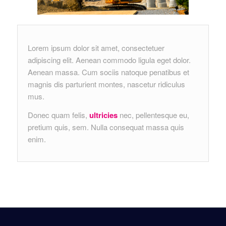
Lorem ipsum dolor sit amet, consectetuer
adipiscing elit. Aenean commodo ligula eget dolor.
Aenean massa. Cum sociis natoque penatibus et
magnis dis parturient montes, nascetur ridiculus
mus.
Donec quam felis,
ultricies
nec, pellentesque eu,
pretium quis, sem. Nulla consequat massa quis
enim.