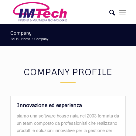
Company
Sei in:
Home
/
Company
COMPANY PROFILE
Innovazione ed esperienza
siamo una software house nata nel 2003 formata da
un team composto da professionisti che realizzano
prodotti e soluzioni innovative per la gestione dei