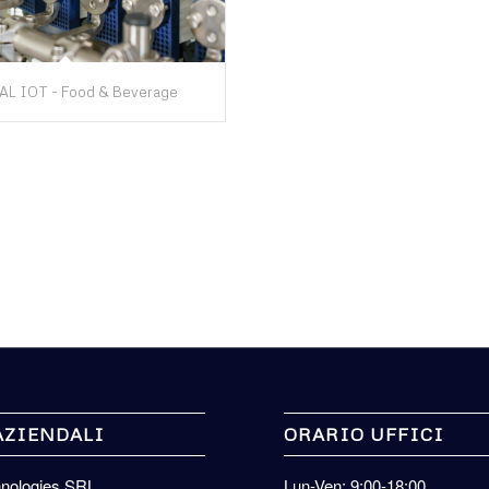
L IOT - Food & Beverage
AZIENDALI
ORARIO UFFICI
hnologies SRL
Lun-Ven: 9:00-18:00