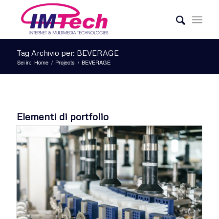
Tag Archivio per: BEVERAGE
Sei in:
Home
/
Projects
/
BEVERAGE
Elementi di portfolio