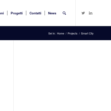
oni
Progetti
Contatti
News
Sei in:
Home
/
Projects
/
Smart City